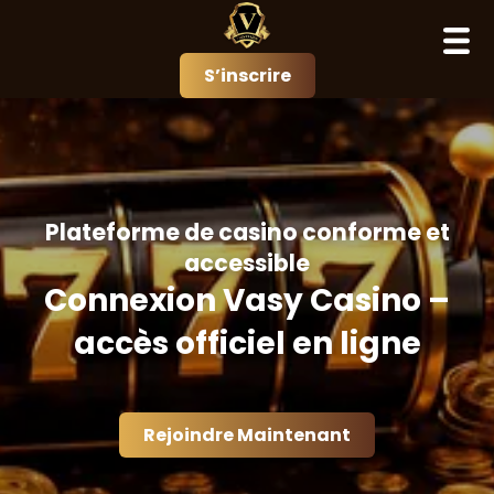
S’inscrire
Plateforme de casino conforme et
accessible
Connexion Vasy Casino –
accès officiel en ligne
Rejoindre Maintenant