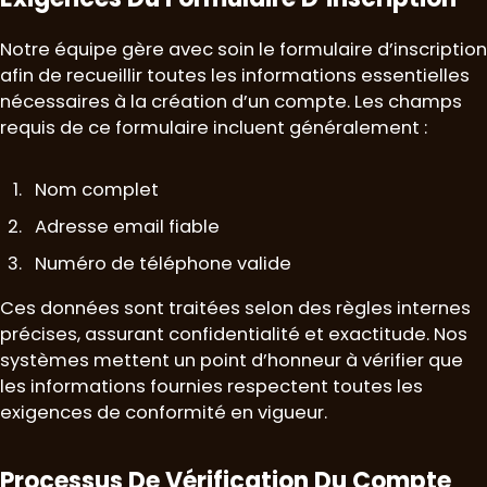
Notre équipe gère avec soin le formulaire d’inscription
afin de recueillir toutes les informations essentielles
nécessaires à la création d’un compte. Les champs
requis de ce formulaire incluent généralement :
Nom complet
Adresse email fiable
Numéro de téléphone valide
Ces données sont traitées selon des règles internes
précises, assurant confidentialité et exactitude. Nos
systèmes mettent un point d’honneur à vérifier que
les informations fournies respectent toutes les
exigences de conformité en vigueur.
Processus De Vérification Du Compte