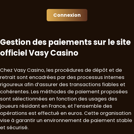
Connexion
Gestion des paiements sur le site
officiel Vasy Casino
Chez Vasy Casino, les procédures de dépôt et de
retrait sont encadrées par des processus internes
rigoureux afin d’assurer des transactions fiables et
cohérentes. Les méthodes de paiement proposées
sont sélectionnées en fonction des usages des
joueurs résidant en France, et l’ensemble des
opérations est effectué en euros. Cette organisation
vise à garantir un environnement de paiement stable
et sécurisé.