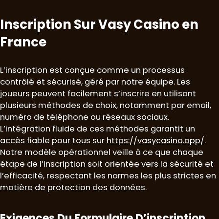
Inscription Sur Vasy Casino en
France
L’inscription est conçue comme un processus
contrôlé et sécurisé, géré par notre équipe. Les
joueurs peuvent facilement s’inscrire en utilisant
plusieurs méthodes de choix, notamment par email,
numéro de téléphone ou réseaux sociaux.
L’intégration fluide de ces méthodes garantit un
accès fiable pour tous sur
https://vasycasino.app/
.
Notre modèle opérationnel veille à ce que chaque
étape de l’inscription soit orientée vers la sécurité et
l’efficacité, respectant les normes les plus strictes en
matière de protection des données.
Exigences Du Formulaire D’inscription