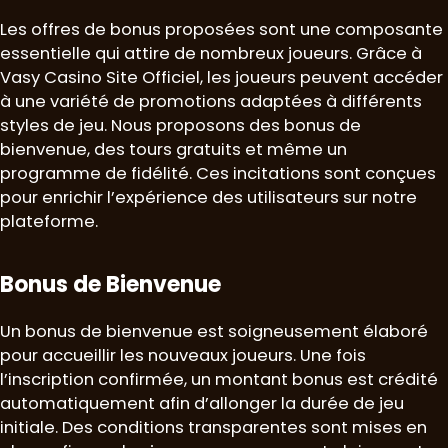
Les offres de bonus proposées sont une composante
essentielle qui attire de nombreux joueurs. Grâce à
Vasy Casino Site Officiel, les joueurs peuvent accéder
à une variété de promotions adaptées à différents
styles de jeu. Nous proposons des bonus de
bienvenue, des tours gratuits et même un
programme de fidélité. Ces incitations sont conçues
pour enrichir l’expérience des utilisateurs sur notre
plateforme.
Bonus de Bienvenue
Un bonus de bienvenue est soigneusement élaboré
pour accueillir les nouveaux joueurs. Une fois
l’inscription confirmée, un montant bonus est crédité
automatiquement afin d’allonger la durée de jeu
initiale. Des conditions transparentes sont mises en