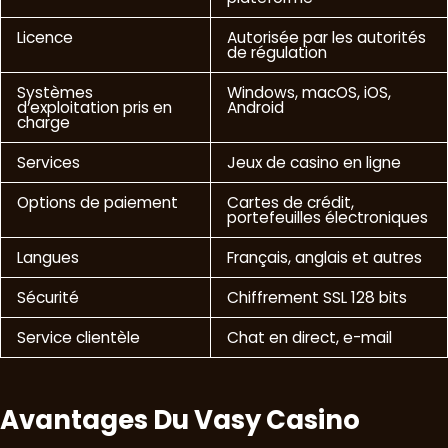
Licence
Autorisée par les autorités
de régulation
Systèmes
Windows, macOS, iOS,
d’exploitation pris en
Android
charge
Services
Jeux de casino en ligne
Options de paiement
Cartes de crédit,
portefeuilles électroniques
Langues
Français, anglais et autres
Sécurité
Chiffrement SSL 128 bits
Service clientèle
Chat en direct, e-mail
Avantages Du Vasy Casino