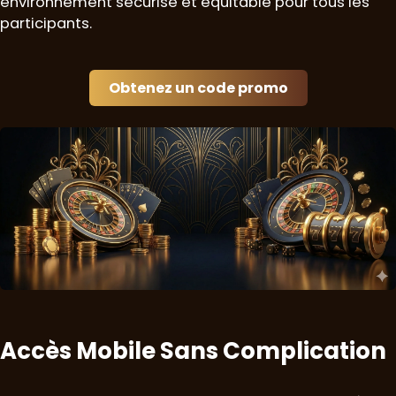
environnement sécurisé et équitable pour tous les
participants.
Obtenez un code promo
Accès Mobile Sans Complication