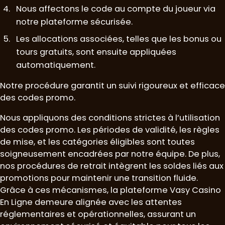
Nous affectons le code au compte du joueur via
notre plateforme sécurisée.
Les allocations associées, telles que les bonus ou
tours gratuits, sont ensuite appliquées
automatiquement.
Notre procédure garantit un suivi rigoureux et efficace
des codes promo.
Nous appliquons des conditions strictes à l’utilisation
des codes promo. Les périodes de validité, les règles
de mise, et les catégories éligibles sont toutes
soigneusement encadrées par notre équipe. De plus,
nos procédures de retrait intègrent les soldes liés aux
promotions pour maintenir une transition fluide.
Grâce à ces mécanismes, la plateforme Vasy Casino
En Ligne demeure alignée avec les attentes
réglementaires et opérationnelles, assurant un