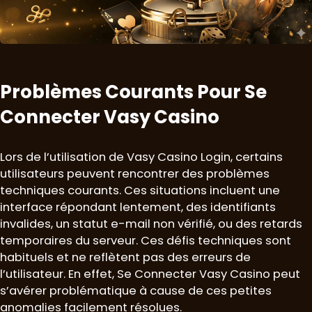
Problèmes Courants Pour Se
Connecter Vasy Casino
Lors de l’utilisation de Vasy Casino Login, certains
utilisateurs peuvent rencontrer des problèmes
techniques courants. Ces situations incluent une
interface répondant lentement, des identifiants
invalides, un statut e-mail non vérifié, ou des retards
temporaires du serveur. Ces défis techniques sont
habituels et ne reflètent pas des erreurs de
l’utilisateur. En effet, Se Connecter Vasy Casino peut
s’avérer problématique à cause de ces petites
anomalies facilement résolues.