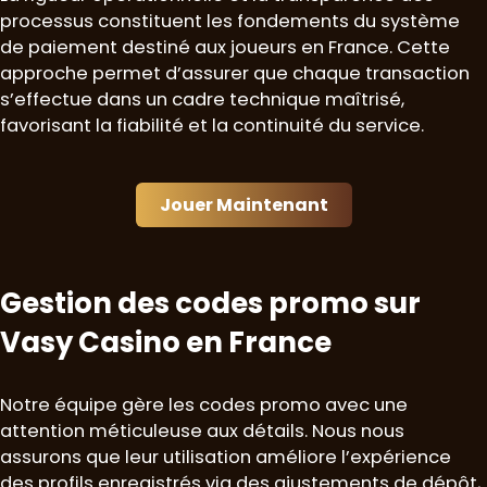
processus constituent les fondements du système
de paiement destiné aux joueurs en France. Cette
approche permet d’assurer que chaque transaction
s’effectue dans un cadre technique maîtrisé,
favorisant la fiabilité et la continuité du service.
Jouer Maintenant
Gestion des codes promo sur
Vasy Casino en France
Notre équipe gère les codes promo avec une
attention méticuleuse aux détails. Nous nous
assurons que leur utilisation améliore l’expérience
des profils enregistrés via des ajustements de dépôt,