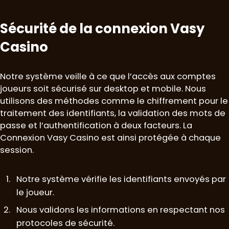
Sécurité de la connexion Vasy
Casino
Notre système veille à ce que l’accès aux comptes
joueurs soit sécurisé sur desktop et mobile. Nous
utilisons des méthodes comme le chiffrement pour le
traitement des identifiants, la validation des mots de
passe et l’authentification à deux facteurs. La
Connexion Vasy Casino est ainsi protégée à chaque
session.
Notre système vérifie les identifiants envoyés par
le joueur.
Nous validons les informations en respectant nos
protocoles de sécurité.