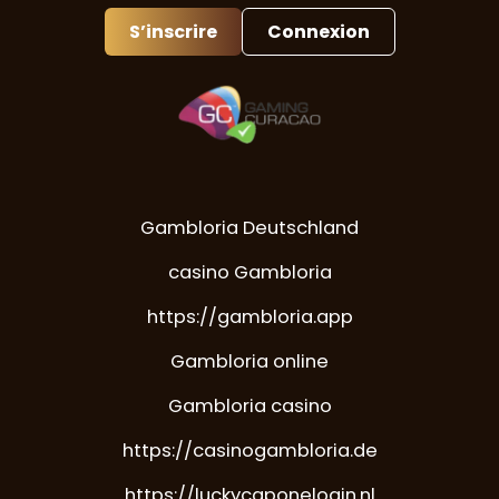
S’inscrire
Connexion
Gambloria Deutschland
casino Gambloria
https://gambloria.app
Gambloria online
Gambloria casino
https://casinogambloria.de
https://luckycaponelogin.nl