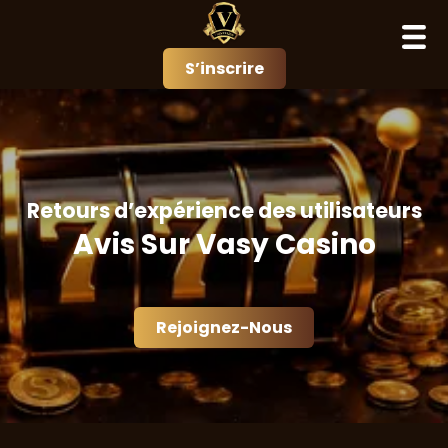
S’inscrire
Retours d’expérience des utilisateurs
Avis Sur Vasy Casino
Rejoignez-Nous