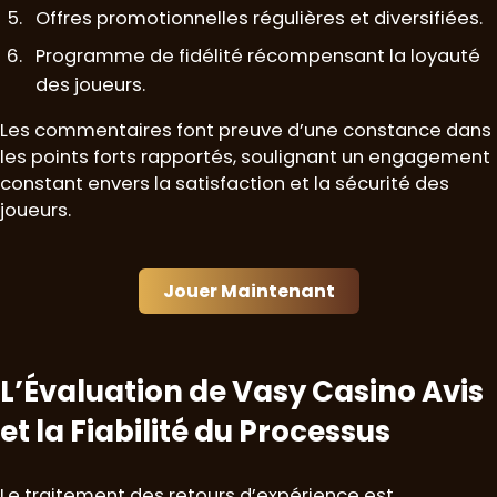
Offres promotionnelles régulières et diversifiées.
Programme de fidélité récompensant la loyauté
des joueurs.
Les commentaires font preuve d’une constance dans
les points forts rapportés, soulignant un engagement
constant envers la satisfaction et la sécurité des
joueurs.
Jouer Maintenant
L’Évaluation de Vasy Casino Avis
et la Fiabilité du Processus
Le traitement des retours d’expérience est