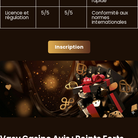
rapide
Licence et
5/5
5/5
Conformité aux
régulation
normes
internationales
Inscription