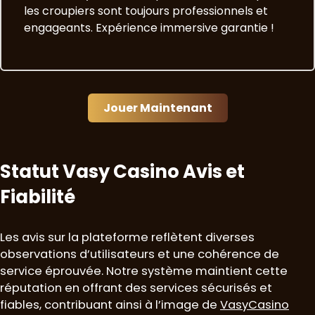
les croupiers sont toujours professionnels et
engageants. Expérience immersive garantie !
Jouer Maintenant
Statut Vasy Casino Avis et
Fiabilité
Les avis sur la plateforme reflètent diverses
observations d’utilisateurs et une cohérence de
service éprouvée. Notre système maintient cette
réputation en offrant des services sécurisés et
fiables, contribuant ainsi à l’image de
VasyCasino