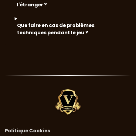
l'étranger ?
Que faire en cas de problèmes
techniques pendant le jeu ?
Politique Cookies